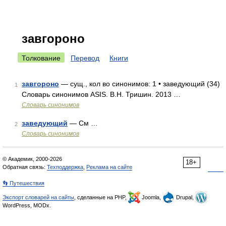
завгороно
Толкование
Перевод
Книги
завгороно
— сущ., кол во синонимов: 1 • заведующий (34)
1
Словарь синонимов ASIS. В.Н. Тришин. 2013 …
Словарь синонимов
заведующий
— См …
2
Словарь синонимов
© Академик, 2000-2026
18+
Обратная связь:
Техподдержка
,
Реклама на сайте
👣 Путешествия
Экспорт словарей на сайты
, сделанные на PHP,
Joomla,
Drupal,
WordPress, MODx.